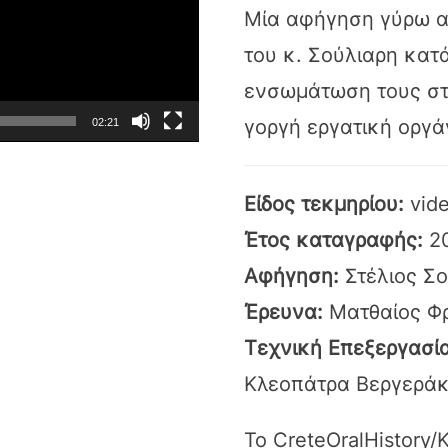
Μία αφήγηση γύρω απ
του κ. Σούλιαρη κατ
ενσωμάτωση τους στη
γοργή εργατική οργ
02:21
Είδος τεκμηρίου:
vid
Έτος καταγραφής:
2
Αφήγηση:
Στέλιος Σ
Έρευνα:
Ματθαίος Φ
Τεχνική Επεξεργασία
Κλεοπάτρα Βεργερά
Το CreteOralHistory/