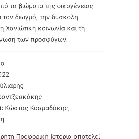
ό τα βιώματα της οικογένειας
ά τον διωγμό, την δύσκολη
 Χανιώτικη κοινωνία και τη
άνωση των προσφύγων.
eo
022
ούλιαρης
ραντζεσκάκης
:
Κώστας Κοσμαδάκης,
κη
Κρήτη Προφορική Ιστορία αποτελεί