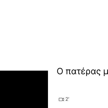
Ο πατέρας μ
εο
2′