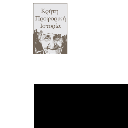
Πρόγραμμα Αναπαραγωγής Βίντ
Μικρά Ασία
,
Προσφυγιά / Μετανάστευση