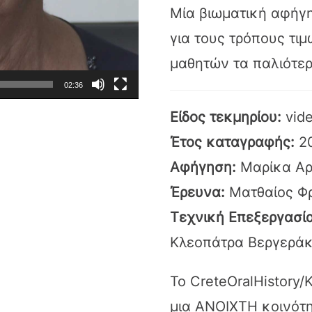
Μία βιωματική αφήγη
για τους τρόπους τι
μαθητών τα παλιότερ
02:36
Είδος τεκμηρίου:
vid
Έτος καταγραφής:
2
Αφήγηση:
Μαρίκα Α
Έρευνα:
Ματθαίος Φ
Τεχνική Επεξεργασία
Κλεοπάτρα Βεργερά
Το CreteOralHistory/
μια ΑΝΟΙΧΤΗ κοινότη